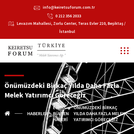
info@keiretsuforum.com.tr
0 212 356 2033
Levazım Mahallesi, Zorlu Center, Teras Evler 210, Beşiktaş /
İstanbul
Önümüzdeki Birkaç Yılda Daha Fazla
Melek Yatırımcı Göreceğiz
E-
ÖNÜMÜZDEKI BIRKAÇ
HABERLER
BÜLTEN
YILDA DAHA FAZLA MELEK
HABERI
YATIRIMCI GÖRECEĞIZ