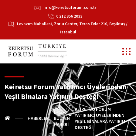
info@keiretsuforum.com.tr
0 212 356 2033
Levazım Mahallesi, Zorlu Center, Teras Evler 210, Beşiktaş /
İstanbul
Keiretsu Forum Yatırımcı Üyelerinden
Yeşil Binalara Yatırım Desteği
KEIRETSU FORUM
E-
YATIRIMCI ÜYELERINDEN
HABERLER
BÜLTEN
YEŞIL BINALARA YATIRIM
HABERI
DESTEĞI