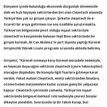
Dünyanın içinde bulunduğu ekonomik durgunluk döneminde
dahi en hızlı büyüyen sektörlerden biri olan Cleantech alanında
Türkiye’den çok az girişim çıkıyor. Şirketin cleantech ile e-
ticareti bir araya getirmesi ise onu özellikle ayrıştırmakta.
Türkiye’nin bölgesinde pivot olduğu inşaat sektörüyle
cleantech’in kesişiminde bulunan Yeşil Bina sektöründe bir
girişim kurmak, Ali Can Akdeniz’in yurt dışında yaptığı Küresel
Girişimcilik Yüksek Lisans programı sırasında aklında belirmiş.
Girişimci, “Küresel ısınmaya karşı küresel mücadele nedeniyle,
en heyecan duyacağım sektörün cleantech (çevre teknolojileri)
olacağını düşündüm. Bu konuyla ilgili fuarlara gitmeye karar
verdim. Fakat malum Cleantech, enerji sektöründen binalara,
otomotivden malzemelere kadar uzanan geniş bir yelpazeyi
kapsar. Cleantech içerisinde zamanla, Türkiye’nin inşaat
sektöründe bölgesel merkezî rolü nedeniyle çevreci binalar
dikeyine yöneldim. Sonrasında iyi bir takım kurup, bizi