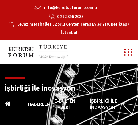
info@keiretsuforum.com.tr
0 212 356 2033
Levazım Mahallesi, Zorlu Center, Teras Evler 210, Beşiktaş /
İstanbul
İşbirliği İle İnovasyon
E-BÜLTEN
İŞBIRLIĞI İLE
HABERLER
HABERI
İNOVASYON