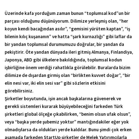
Üzerinde kafa yorduğum zaman bunun “toplumsal kod”un bir
parçası olduğunu düşünüyorum. Dilimize yerleşmiş olan, “her
koyun kendi bacağından asılır”, “gemisini yürüten kaptan”, “iş
bilenin kılıç kuşananın” ve hatta “şark kurnazlığı” gibi laflar da
bir yandan toplumsal durumumuzu doğrular, bir yandan da
pekiştirir. Öte yandan dünyada ileri gitmiş Almanya, Finlandiya,
Japonya, ABD gibi ülkelere bakıldığında, toplumsal kodun
işbirliğine önem verdiği rahatlıkla görülebilir. Buralarda bizim
dilimize de dışardan girmiş olan “birlikten kuvvet doğar”, “bir
elin nesi var, iki elin sesi var” gibi sözlerin etkisini
görebilirsiniz.
Şirketler boyutunda, işin ancak başkalarına güvenerek ve
gerekli sistemleri kurarak büyüyebileceğini farkeden Türk
şirketleri global ölçeğe çıkabilirken, “benim olsun ufak olsun”,
veya “başka yerde şubemiz yoktur” mantığındakiler eğer yok
olmadıylarsa da oldukları yerde kaldılar. Bunu şimdi çok erken
aşamada farkeden StartUp şirketler de Melek Yatırımcılarla