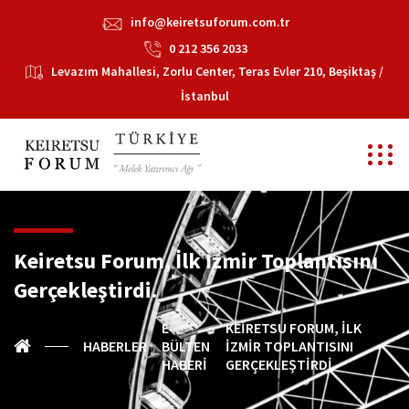
info@keiretsuforum.com.tr
0 212 356 2033
Levazım Mahallesi, Zorlu Center, Teras Evler 210, Beşiktaş /
İstanbul
Keiretsu Forum, İlk İzmir Toplantısını
Gerçekleştirdi.
E-
KEIRETSU FORUM, İLK
HABERLER
BÜLTEN
İZMIR TOPLANTISINI
HABERI
GERÇEKLEŞTIRDI.