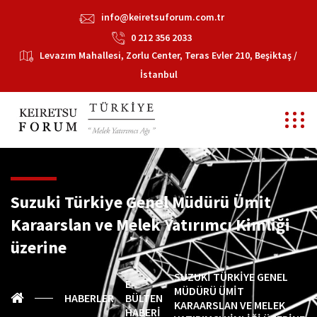
info@keiretsuforum.com.tr
0 212 356 2033
Levazım Mahallesi, Zorlu Center, Teras Evler 210, Beşiktaş /
İstanbul
Suzuki Türkiye Genel Müdürü Ümit
Karaarslan ve Melek Yatırımcı Kimliği
üzerine
SUZUKI TÜRKIYE GENEL
E-
MÜDÜRÜ ÜMIT
HABERLER
BÜLTEN
KARAARSLAN VE MELEK
HABERI