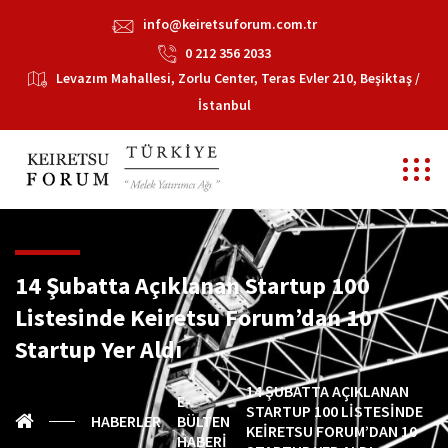
info@keiretsuforum.com.tr
0 212 356 2033
Levazım Mahallesi, Zorlu Center, Teras Evler 210, Beşiktaş /
İstanbul
14 Şubatta Açıklanan Startup 100
Listesinde Keiretsu Forum’dan 10
Startup Yer Aldı
14 ŞUBATTA AÇIKLANAN
E-
STARTUP 100 LISTESINDE
HABERLER
BÜLTEN
KEIRETSU FORUM’DAN 10
HABERI