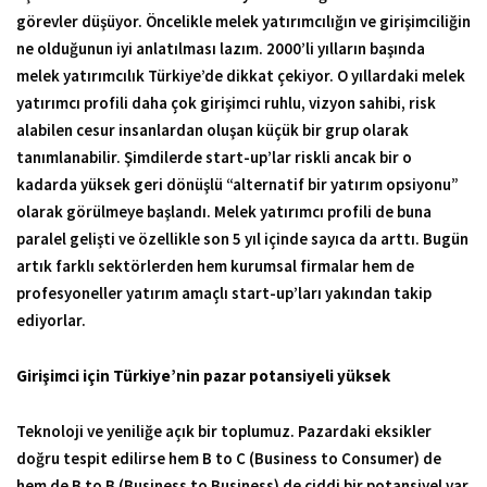
görevler düşüyor. Öncelikle melek yatırımcılığın ve girişimciliğin
ne olduğunun iyi anlatılması lazım. 2000’li yılların başında
melek yatırımcılık Türkiye’de dikkat çekiyor. O yıllardaki melek
yatırımcı profili daha çok girişimci ruhlu, vizyon sahibi, risk
alabilen cesur insanlardan oluşan küçük bir grup olarak
tanımlanabilir. Şimdilerde start-up’lar riskli ancak bir o
kadarda yüksek geri dönüşlü “alternatif bir yatırım opsiyonu”
olarak görülmeye başlandı. Melek yatırımcı profili de buna
paralel gelişti ve özellikle son 5 yıl içinde sayıca da arttı. Bugün
artık farklı sektörlerden hem kurumsal firmalar hem de
profesyoneller yatırım amaçlı start-up’ları yakından takip
ediyorlar.
Girişimci için Türkiye’nin pazar potansiyeli yüksek
Teknoloji ve yeniliğe açık bir toplumuz. Pazardaki eksikler
doğru tespit edilirse hem B to C (Business to Consumer) de
hem de B to B (Business to Business) de ciddi bir potansiyel var