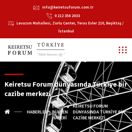
info@keiretsuforum.com.tr
0 212 356 2033
Levazım Mahallesi, Zorlu Center, Teras Evler 210, Beşiktaş /
İstanbul
Keiretsu Forum dünyasında Türkiye bir
cazibe merkezi
E-
KEIRETSU FORUM
HABERLER
BÜLTEN
DÜNYASINDA TÜRKIYE BIR
HABERI
CAZIBE MERKEZI