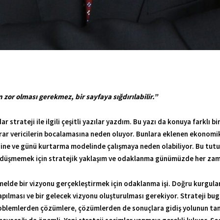
n zor olması gerekmez, bir sayfaya sığdırılabilir.”
 da konuya farklı bir bakış açısı getirmeyi amaçlıyor. İş ortamındaki 
zen kararların ertelenmesine ve günü kurtarma modelinde çalışmaya n
ik yaklaşım ve odaklanma günümüzde her zamankinden daha önemli.
i. Doğru kurgulanması için öncelikle şirketlerin bugün nerede durdu
 hedeflenen duruma nasıl geçileceği ile ilgili. Problemlerden çözüm
acağı da önemli. Yani strateji seçimler yapmayı gerekli kılıyor. Seç
aratıcı, fizibilitesi olan ve korunabilir seçimler olması lazım. Şirketle