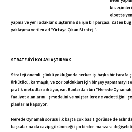
modellerine geçerek işlerini zenginleştirebilirler. Dolayısıyla 
yaklaşım yerine dinamik ve gelişmelerle adapte olabilen bir str
STRATEJİYİ KOLAYLAŞTIRMAK
Strateji önemli, çünkü yokluğunda herkes işi başka bir tarafa ç
ürkütücü, karmaşık, ve zor buldukları için bir şey yapmamayı seç
pratik metodlara ihtiyaç var. Bunlardan biri “Nerede Oynamalı, 
faaliyet alanlarını, iş modelini ve müşterilere ne vadettiğini i
planlarını kapsıyor.
Nerede Oynamalı sorusu ilk başta çok basit görünse de aslında
başkalarına da cazip görüneceği için birden manzara değişebilir.
yerlere girebilirsiniz fakat bu alan cazip görünüyorsa uzun sü
Şirketler kendi ana iş kollarında faaliyet göstermeyi seçebilir
hedefleyen şirketler fark yaratabilmek için inovatif olmak zoru