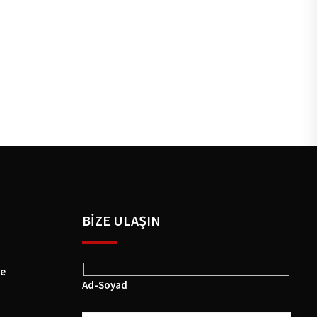
BIZE ULAŞIN
ye
Ad-Soyad
Epostanız