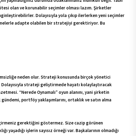
 işin bir parçası. Zaten bugünün dünyası da statik bir stratejik
rimsizliğe neden olur. Strateji konusunda birçok yönetici
r. Dolayısıyla strateji geliştirmede hayatı kolaylaştıracak
enzetmesi. “Nerede Oynamalı” oyun alanını, yani şirketin
ik gündemi, portföy yaklaşımlarını, ortaklık ve satın alma
 girmeniz gerektiğini göstermez. Size cazip görünen
ığı yaşadığı işlerin sayısız örneği var. Başkalarının olmadığı
e hangi iş kollarında faaliyet gösterileceğini belirlemek.
edefleyebilirler. Özellikle komşu ve yeni alanlara genişlemeyi
ün kategorileri ve dağıtım kanalları. Burada da şirketler yeni