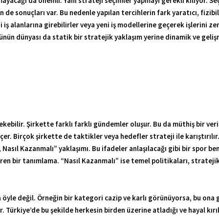
yola çıkıp ilerlerken yeni seçimler yapma ve yeni odaklar oluşturma da
atejiyi gerektiriyor. Bu yaklaşıma verilen ad “Ortaya Çıkan Strateji”.
ekebilir. Şirkette farklı farklı gündemler oluşur. Bu da müthiş bir ve
er. Birçok şirkette de taktikler veya hedefler strateji ile karıştırılı
Nasıl Kazanmalı” yaklaşımı. Bu ifadeler anlaşılacağı gibi bir spor b
çeren bir tanımlama. “Nasıl Kazanmalı” ise temel politikaları, stratej
 öyle değil. Örneğin bir kategori cazip ve karlı görünüyorsa, bu ona
 Türkiye’de bu şekilde herkesin birden üzerine atladığı ve hayal kırıkl
re rekabetsiz kalmaz. Oyun alanının tanımlanmasında en önemli çerçev
, komşu alanlara genişlemek isteyebilir veya tamamıyla yeni alanları h
ndalar. Oyun alanı seçiminde bir sonraki konu başlığı coğrafyalar, ür