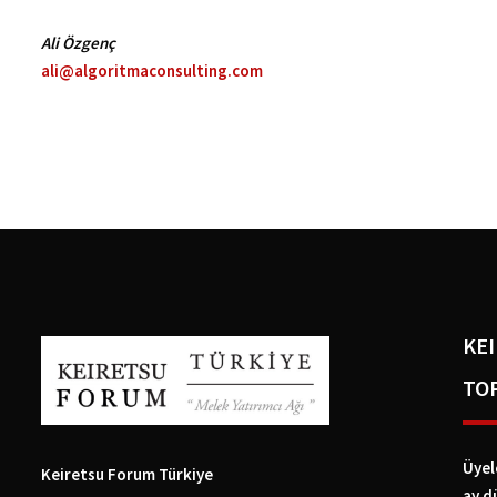
KE
TO
Üyel
Keiretsu Forum Türkiye
ay d
ZORLU CENTER Levazım