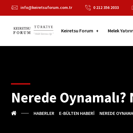
info@keiretsuforum.com.tr
0 212 356 2033
Keiretsu Forum
Melek Yatırı
Nerede Oynamalı? 
HABERLER
E-BÜLTEN HABERI
NEREDE OYNAMAL