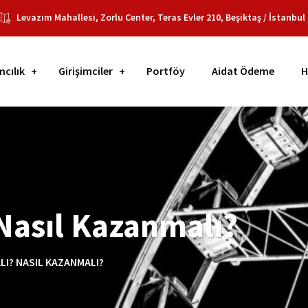
Levazım Mahallesi, Zorlu Center, Teras Evler 210, Beşiktaş / İstanbul
mcılık
Girişimciler
Portföy
Aidat Ödeme
H
Nasıl Kazanmalı?
I? NASIL KAZANMALI?