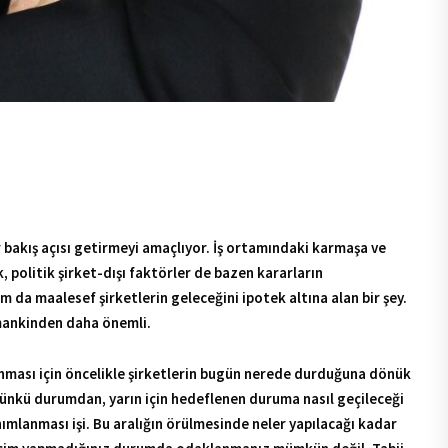
karmaşa ve gürültü, karar vericilerin bocalamasına neden oluyor.
eden olabiliyor. Bu tutum da maalesef şirketlerin geleceğini
ğuna dönük bir analiz yapılması ve bir gelecek vizyonu
lere, çözümlerden de sonuçlara gidiş yolunun tanımlanması işi.
im yapmadığınız durumda odaklanmanız mümkün değil. Tabii ki
r elbette yeni iş alanlarına girebilirler veya yeni iş