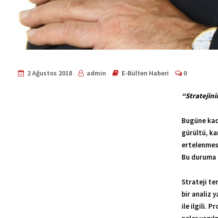
2 Ağustos 2018
admin
E-Bülten Haberi
0
“Stratejini
Bugüne kadar strateji ile ilgili çeşitli yazılar yazdım. Bu yazı
Bunlara eklenen ekonomik, politik şirket-dışı faktörler de ba
ipotek altına alan bir şey. Bu duruma düşmemek için stratej
Strateji temelde bir vizyonu gerçekleştirmek için odaklanma iş
oluşturulması gerekiyor. Strateji bugünkü durumdan, yarın için
Bu aralığın örülmesinde neler yapılacağı kadar neler yapılmay
seçimlerin de sonuçları var. Bu nedenle yapılan tercihlerin fark y