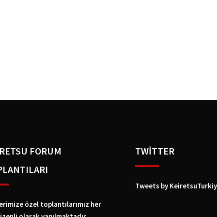
IRETSU FORUM
TWİTTER
PLANTILARI
Tweets by KeiretsuTurki
erimize özel toplantılarımız her
üzenli olarak yapılmaktadır