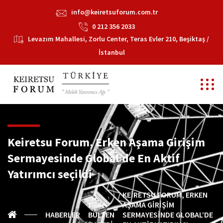
info@keiretsuforum.com.tr
0 212 356 2033
Levazım Mahallesi, Zorlu Center, Teras Evler 210, Beşiktaş /
İstanbul
Keiretsu Forum, Erken Aşama Girişim
Sermayesinde Global’de En Aktif
Yatırımcı seçildi
KEIRETSU FORUM, ERKEN
E-
AŞAMA GIRIŞIM
HABERLER
BÜLTEN
SERMAYESINDE GLOBAL’DE