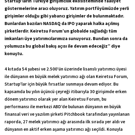
Startup’ların Türkiye girişimcilik ekosisteminde faaliyet
göstermelerine aracı oluyoruz. Yatırım portföyümüzde yerli
girişimler olduğu gibi yabancı girişimler de bulunmaktadır.
Bunlardan bazıları NASDAQ da IPO yaparak halka açılmış
şirketlerdir. Keiretsu Forum’un globalde sağladığı tüm
imkanları üye yatırımcılarımıza sunuyoruz. Bundan sonra da
yolumuza bu global bakış açısı ile devam edeceğiz” diye
konuştu.
4 kıtada 54 şubesi ve 2.500’ün üzerinde lisanslı yatırımcı üyesi
ile dünyanın en büyük melek yatırımcı ağı olan Keiretsu Forum,
Startup’lar için büyük fırsatlar sunmaya devam ediyor. Bu
kapsamda bu yılın üçüncü çeyreği itibarıyla 30 girişimde erken
dönem yatırımcı olarak yer alan Keiretsu Forum, bu
performansı ile merkezi ABD’de bulunan dünyanın en büyük
finansal veri ve yazılım şirketi Pitchbook tarafından yayınlanan
raporda, 27 melek yatırımcı ağı arasında ilk sırada yer aldı ve
dünyanın en aktif erken aşama yatırımcı ağı seçildi. Konuyla