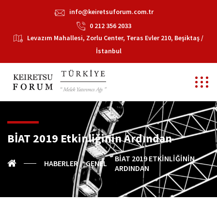
info@keiretsuforum.com.tr
0 212 356 2033
Levazım Mahallesi, Zorlu Center, Teras Evler 210, Beşiktaş /
İstanbul
BİAT 2019 Etkinliğinin Ardından
BİAT 2019 ETKINLIĞININ
HABERLER
GENEL
ARDINDAN