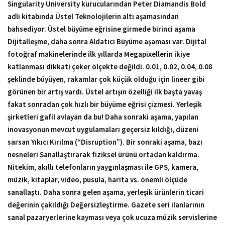
Singularity University kurucularından Peter Diamandis Bold
adlı kitabında Üstel Teknolojilerin altı aşamasından
bahsediyor. Üstel büyüme eğrisine girmede birinci aşama
Dijitalleşme, daha sonra Aldatıcı Büyüme aşaması var. Dijital
fotoğraf makinelerinde ilk yıllarda Megapixellerin ikiye
katlanması dikkati çeker ölçekte değildi. 0.01, 0.02, 0.04, 0.08
şeklinde büyüyen, rakamlar çok küçük olduğu için lineer gibi
görünen bir artış vardı. Üstel artışın özelliği ilk başta yavaş
fakat sonradan çok hızlı bir büyüme eğrisi çizmesi. Yerleşik
şirketleri gafil avlayan da bu! Daha sonraki aşama, yapılan
inovasyonun mevcut uygulamaları geçersiz kıldığı, düzeni
sarsan Yıkıcı Kırılma (“Disruption”). Bir sonraki aşama, bazı
nesneleri Sanallaştırarak fiziksel ürünü ortadan kaldırma.
Nitekim, akıllı telefonların yaygınlaşması ile GPS, kamera,
müzik, kitaplar, video, pusula, harita vs. önemli ölçüde
sanallaştı. Daha sonra gelen aşama, yerleşik ürünlerin ticari
değerinin çakıldığı Değersizleştirme. Gazete seri ilanlarının
sanal pazaryerlerine kayması veya çok ucuza müzik servislerine