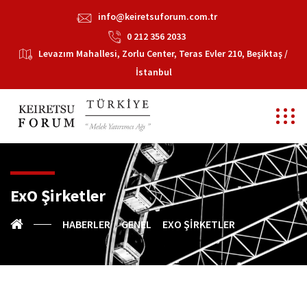
info@keiretsuforum.com.tr
0 212 356 2033
Levazım Mahallesi, Zorlu Center, Teras Evler 210, Beşiktaş /
İstanbul
ExO Şirketler
HABERLER
GENEL
EXO ŞIRKETLER