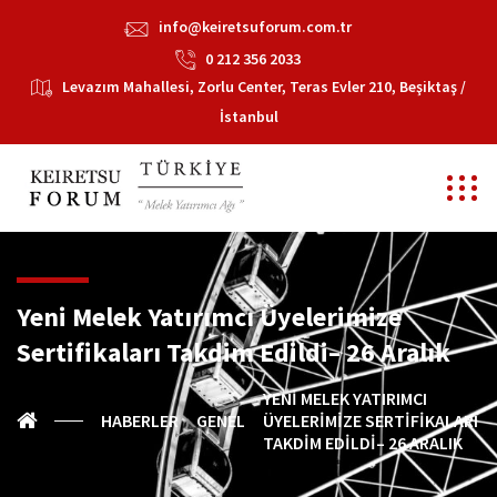
info@keiretsuforum.com.tr
0 212 356 2033
Levazım Mahallesi, Zorlu Center, Teras Evler 210, Beşiktaş /
İstanbul
Yeni Melek Yatırımcı Üyelerimize
Sertifikaları Takdim Edildi– 26 Aralık
YENI MELEK YATIRIMCI
HABERLER
GENEL
ÜYELERIMIZE SERTIFIKALARI
TAKDIM EDILDI– 26 ARALIK