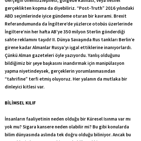
Gerçeğin önemsizleşmesi, gölgede kalması, veya nesnel
gerçeklikten kopma da diyebiliriz. “Post-Truth” 2016 yılındaki
ABD seçimlerinde iyice gündeme oturan bir kavrami. Brexit
Referandumunda da İngiltere’de yüzlerce otobüs üzerlerinde
İngiltere’nin her hafta AB’ye 350 milyon Sterlin gönderdiği
sahte reklamını taşıdı! II. Dünya Savaşında Rus tankları Berlin’e
girene kadar Almanlar Rusya’yı işgal ettiklerine inanıyorlardı.
Çünkü Alman gazeteleri öyle yazıyordu. Yanlış olduğunu
bildiğimiz bir şeye başkasını inandırmak için manipülasyon
yapma niyetindeysek, gerçeklerin yorumlanmasından
“tahrifine” terfi etmiş oluyoruz. Her yalanın da mutlaka bir
dinleyici kitlesi var.
BİLİMSEL KILIF
İnsanların faaliyetinin neden olduğu bir Küresel Isınma var mı
yok mu? Sigara kansere neden olabilir mi? Bu gibi konularda
bilim dünyasında aslında tek doğru olduğu biliniyor. Ancak bu