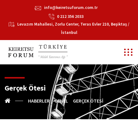
info@keiretsuforum.com.tr
0 212 356 2033
Levazım Mahallesi, Zorlu Center, Teras Evler 210, Beşiktaş /
İstanbul
Gerçek Ötesi
HABERLER
GENEL
GERÇEK ÖTESI