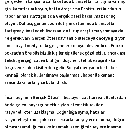
gerçeklerin karşısına sanki ortada bilimsel bir tartışma varmış
gibi karşıtlarını koyup, hatta Araştırma Enstitüleri kurdurup
raporlar hazırlattığınızda Gerçek Ötesi kaçınılmaz sonuç
oluyor. Dahası, günümüzün iletişim ortamında bilimsel bir
tartışmayı imal edebiliyorsanız oturup araştırma yapmaya da
ne gerek var? Gerçek Ötesi kavramı binlerce yıl önceye gidiyor
ama sosyal medyadaki gelişmeler konuyu alevlendirdi. Filozof
Sokrat’a göre bilgisizlik kişiler eğitilerek çözülebilir, ancak asıl
tehdit gerçeği zaten bildiğini düşünen, tehlikeli aşırılıkta
özgüvene sahip kişilerden gelir. Sosyal medyanın bir haber
kaynağı olarak kullanılmaya başlanması, haber ile kanaat
arasındaki farkı iyice bulandırdı.
İnsan beyninin Gerçek Ötesi’ni besleyen zaafları var. Bunlardan
önde geleni önyargılar etkisiyle sistematik şekilde
rasyonellikten uzaklaşma. Çoğunluğa uyma, hataları
rasyonelleştirme, çok kere tekrarlanan şeylere inanma, doğru
olmasını umduğumuz ve inanmak istediğimiz şeylere inanma