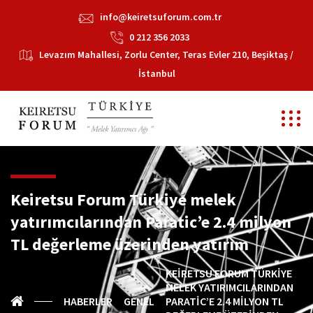
info@keiretsuforum.com.tr
0 212 356 2033
Levazım Mahallesi, Zorlu Center, Teras Evler 210, Beşiktaş /
İstanbul
Keiretsu Forum Türkiye melek
yatırımcılarından Paratic’e 2.4 milyon
TL değerleme üzerinden yatırım
KEIRETSU FORUM TÜRKIYE
MELEK YATIRIMCILARINDAN
HABERLER
GENEL
PARATIC’E 2.4 MILYON TL