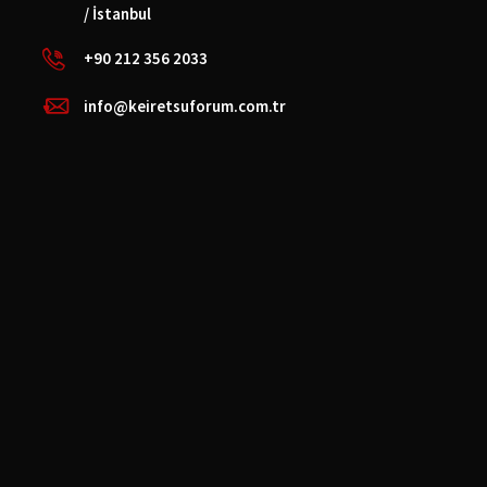
/ İstanbul
+90 212 356 2033
info@keiretsuforum.com.tr