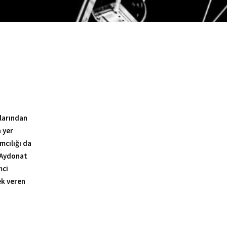
klarından
 yer
mcılığı da
z Aydonat
mci
ek veren