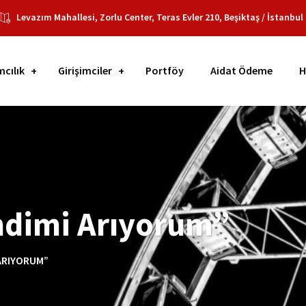
Levazım Mahallesi, Zorlu Center, Teras Evler 210, Beşiktaş / İstanbul
mcılık
Girişimciler
Portföy
Aidat Ödeme
H
ndimi Arıyorum”
 ARIYORUM”