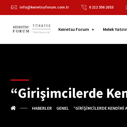
info@keiretsuforum.com.tr
0 212 356 2033
Keiretsu Forum
Melek Yatırı
“Girişimcilerde Ke
HABERLER
GENEL
“GIRIŞIMCILERDE KENDIMI