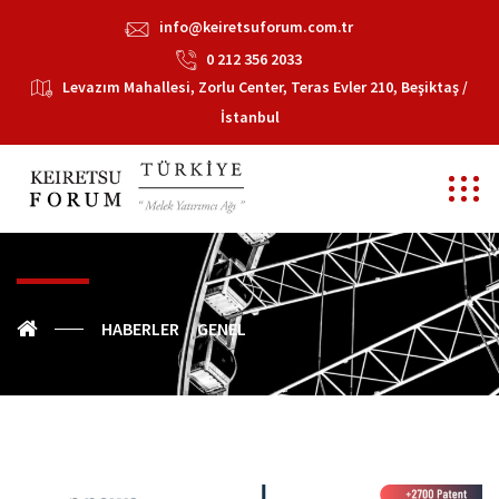
info@keiretsuforum.com.tr
0 212 356 2033
Levazım Mahallesi, Zorlu Center, Teras Evler 210, Beşiktaş /
İstanbul
HABERLER
GENEL