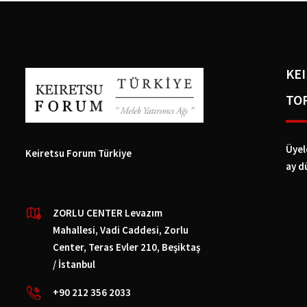
KE
TO
Üyel
Keiretsu Forum Türkiye
ay d
ZORLU CENTER Levazım
Mahallesi, Vadi Caddesi, Zorlu
Center, Teras Evler 210, Beşiktaş
/ İstanbul
+90 212 356 2033