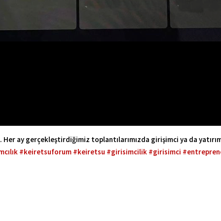
. Her ay gerçekleştirdiğimiz toplantılarımızda girişimci ya da yatı
mcılık
#keiretsuforum
#keiretsu
#girisimcilik
#girisimci
#entrepren