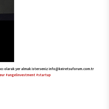
rımcı olarak yer almak isterseniz info@keiretsuforum.com.tr
eur
#angelinvestment
#startup