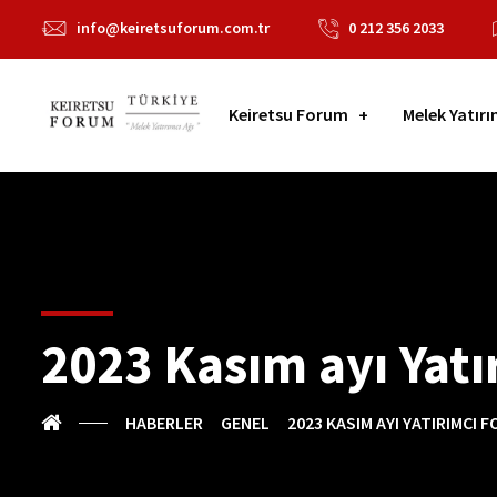
info@keiretsuforum.com.tr
0 212 356 2033
Keiretsu Forum
Melek Yatırı
2023 Kasım ayı Yat
HABERLER
GENEL
2023 KASIM AYI YATIRIMCI