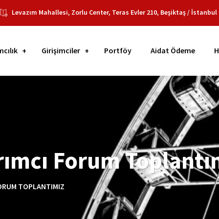
Levazım Mahallesi, Zorlu Center, Teras Evler 210, Beşiktaş / İstanbul
mcılık
Girişimciler
Portföy
Aidat Ödeme
H
ırımcı Forum Toplantı
 FORUM TOPLANTIMIZ