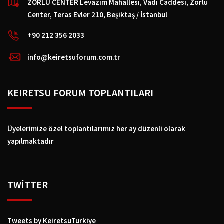
ZORLU CENTER Levazım Mahallesi, Vadi Caddesi, Zorlu
Center, Teras Evler 210, Beşiktaş / İstanbul
+90 212 356 2033
info@keiretsuforum.com.tr
KEIRETSU FORUM TOPLANTILARI
Üyelerimize özel toplantılarımız her ay düzenli olarak
yapılmaktadır
TWİTTER
Tweets by KeiretsuTurkiye