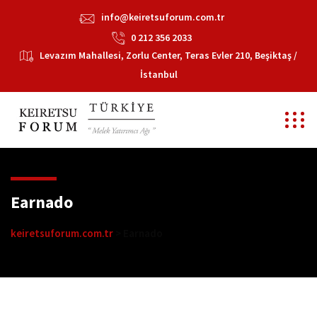
info@keiretsuforum.com.tr
0 212 356 2033
Levazım Mahallesi, Zorlu Center, Teras Evler 210, Beşiktaş /
İstanbul
Earnado
keiretsuforum.com.tr
>
Earnado