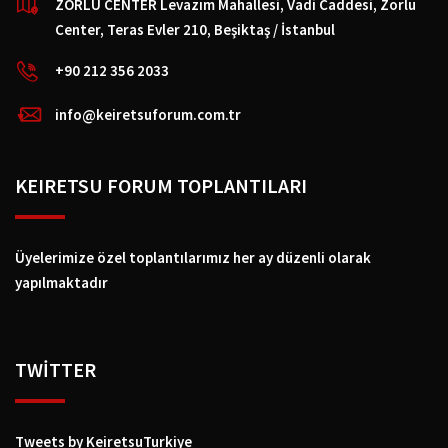
ZORLU CENTER Levazım Mahallesi, Vadi Caddesi, Zorlu
Center, Teras Evler 210, Beşiktaş / İstanbul
+90 212 356 2033
info@keiretsuforum.com.tr
KEIRETSU FORUM TOPLANTILARI
Üyelerimize özel toplantılarımız her ay düzenli olarak
yapılmaktadır
TWİTTER
Tweets by KeiretsuTurkiye