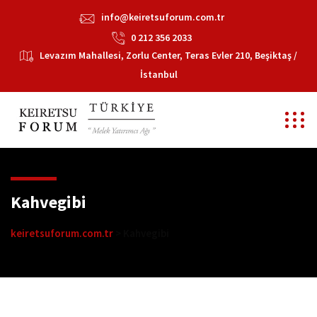
info@keiretsuforum.com.tr
0 212 356 2033
Levazım Mahallesi, Zorlu Center, Teras Evler 210, Beşiktaş /
İstanbul
Kahvegibi
keiretsuforum.com.tr
>
Kahvegibi