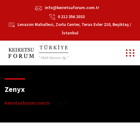
info@keiretsuforum.com.tr
0 212 356 2033
Levazım Mahallesi, Zorlu Center, Teras Evler 210, Beşiktaş /
İstanbul
Zenyx
keiretsuforum.com.tr
>
Zenyx