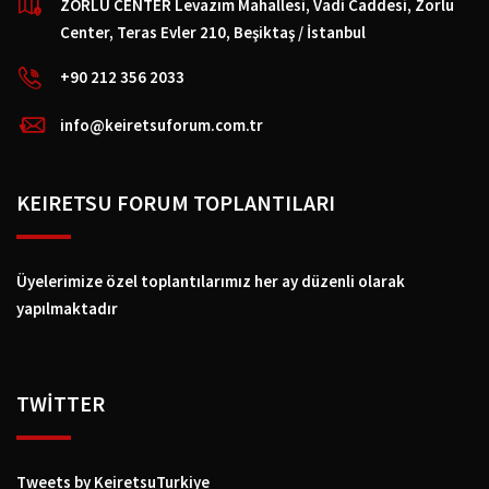
ZORLU CENTER Levazım Mahallesi, Vadi Caddesi, Zorlu
Center, Teras Evler 210, Beşiktaş / İstanbul
+90 212 356 2033
info@keiretsuforum.com.tr
KEIRETSU FORUM TOPLANTILARI
Üyelerimize özel toplantılarımız her ay düzenli olarak
yapılmaktadır
TWİTTER
Tweets by KeiretsuTurkiye