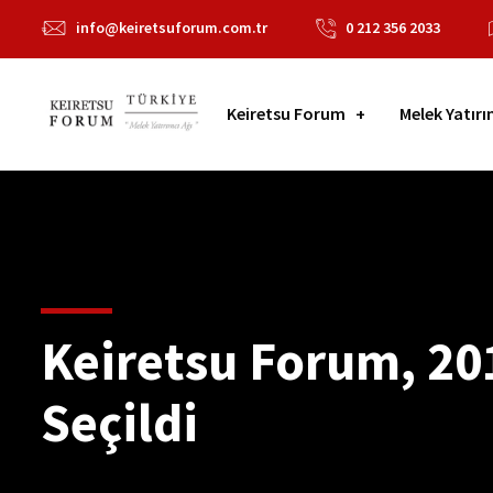
info@keiretsuforum.com.tr
0 212 356 2033
Keiretsu Forum
Melek Yatırı
Keiretsu Forum, 201
Seçildi