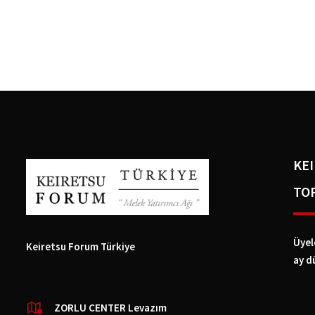
KE
TO
Üyel
Keiretsu Forum Türkiye
ay d
ZORLU CENTER Levazım