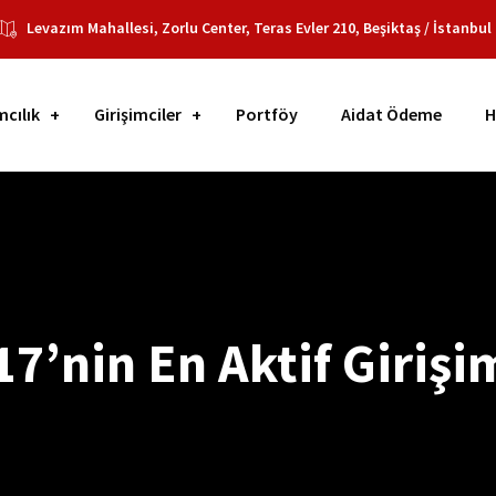
Levazım Mahallesi, Zorlu Center, Teras Evler 210, Beşiktaş / İstanbul
mcılık
Girişimciler
Portföy
Aidat Ödeme
H
7’nin En Aktif Girişi