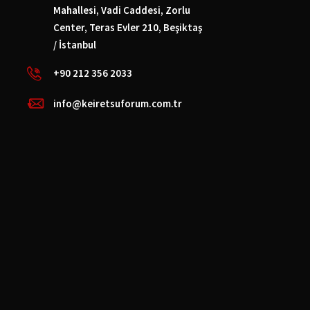
Mahallesi, Vadi Caddesi, Zorlu
Center, Teras Evler 210, Beşiktaş
/ İstanbul
+90 212 356 2033
info@keiretsuforum.com.tr