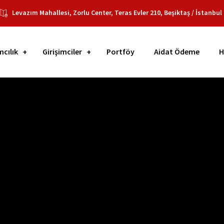
Levazım Mahallesi, Zorlu Center, Teras Evler 210, Beşiktaş / İstanbul
mcılık
Girişimciler
Portföy
Aidat Ödeme
H