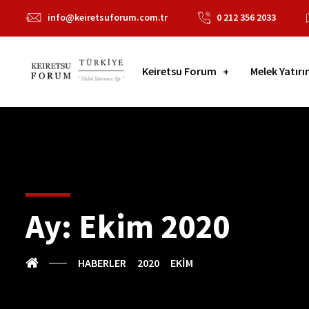
info@keiretsuforum.com.tr
0 212 356 2033
Keiretsu Forum
Melek Yatırı
Ay:
Ekim 2020
HABERLER
2020
EKIM